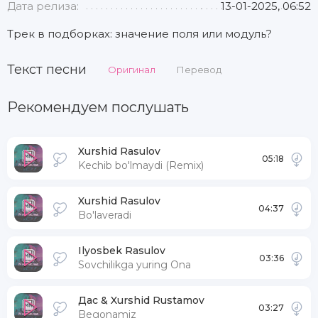
Дата релиза:
13-01-2025, 06:52
Трек в подборках: значение поля или модуль?
Текст песни
Оригинал
Перевод
Рекомендуем послушать
Xurshid Rasulov
05:18
Kechib bo'lmaydi (Remix)
Xurshid Rasulov
04:37
Bo'laveradi
Ilyosbek Rasulov
03:36
Sovchilikga yuring Ona
Дас & Xurshid Rustamov
03:27
Begonamiz