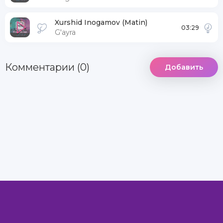
Xurshid Inogamov (Matin)
03:29
G'ayra
Комментарии (0)
Добавить
DCMA
Информация
Комментарии
MegaXit.Net - Самый лучший сайт © 2022