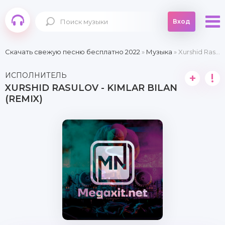
Вход
Скачать свежую песню бесплатно 2022
»
Музыка
» Xurshid Rasulov - Kimlar bilan (Remix)
ИСПОЛНИТЕЛЬ
+
!
XURSHID RASULOV - KIMLAR BILAN
(REMIX)