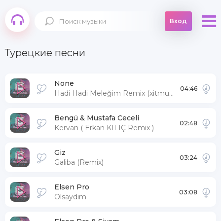
Вход
Турецкие песни
None
04:46
Hadi Hadi Meleğim Remix (xitmuzon.net)
Bengü & Mustafa Ceceli
02:48
Kervan ( Erkan KILIÇ Remix )
Giz
03:24
Galiba (Remix)
Elsen Pro
03:08
Olsaydım