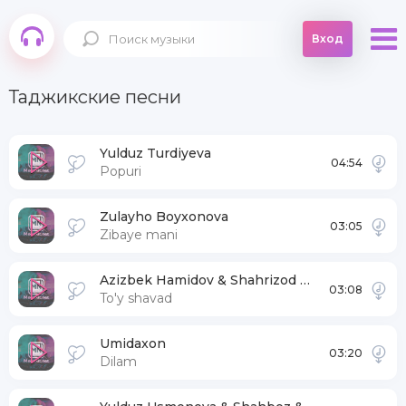
Вход
Таджикские песни
Yulduz Turdiyeva
04:54
Popuri
Zulayho Boyxonova
03:05
Zibaye mani
Azizbek Hamidov & Shahrizod Homidov
03:08
To'y shavad
Umidaxon
03:20
Dilam