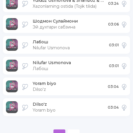
Yulduz Usmonova & Shahboz & Navro'z
03:24
Xazonlarning ostida (Tojik tilida)
Шодмон Сулаймони
03:06
Эй духтари сабзина
Лабош
03:01
Nilufar Usmonova
Nilufar Usmonova
03:01
Лабош
Yoram biyo
03:04
Dilso'z
Dilso'z
03:04
Yoram biyo