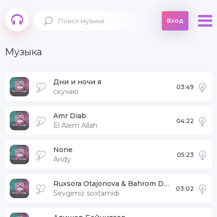
Вход
Музыка
Дни и ночи я
03:49
скучаю
Amr Diab
04:22
El Alem Allah
None
05:23
Andy
Ruxsora Otajonova & Bahrom Davr
03:02
Sevgimiz soxtamidi