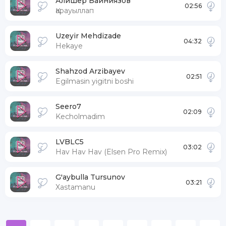
Алишер Байниязов
02:56
Қарауыллап
Uzeyir Mehdizade
04:32
Hekaye
Shahzod Arzibayev
02:51
Egilmasin yigitni boshi
Seero7
02:09
Kecholmadim
LVBLC5
03:02
Hav Hav Hav (Elsen Pro Remix)
G'aybulla Tursunov
03:21
Xastamanu