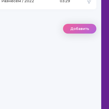
'ayra
Разнесем / 2022
03:29
Добавить