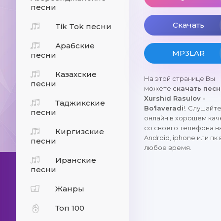
песни
Скачать
Tik Tok песни
Арабские
MP3LAR
песни
Казахские
На этой странице Вы
песни
можете
скачать пес
Xurshid Rasulov -
Таджикские
Bo'laveradi
!. Слушайт
песни
онлайн в хорошем кач
со своего телефона н
Киргизские
Android, iphone или пк 
песни
любое время.
Иранские
песни
Жанры
Топ 100