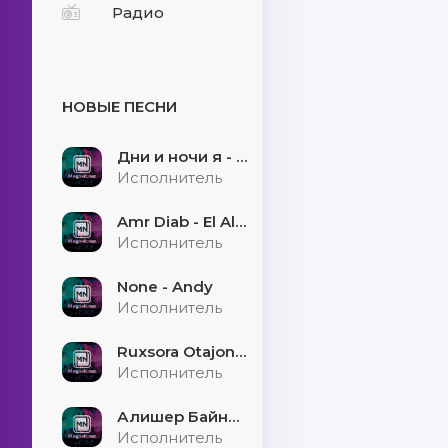
Радио
НОВЫЕ ПЕСНИ
Дни и ночи я - скучаю
Исполнитель
Amr Diab - El Alem Allah
Исполнитель
None - Andy
Исполнитель
Ruxsora Otajonova & Bahrom Davr - Sevgimiz soxtamidi
Исполнитель
Алишер Байниязов - Қарауыллап
Исполнитель