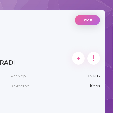
Вход
+
!
RADI
Размер:
8.5 MB
Качество:
Kbps