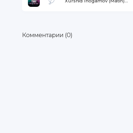
Xurshid Inogamov (Matin)
-
G
Комментарии (0)