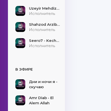
Uzeyir Mehdizade - Hekaye
Исполнитель
Shahzod Arzibayev - Egilmasin yigitni boshi
Исполнитель
Seero7 - Kecholmadim
Исполнитель
В ЭФИРЕ
Дни и ночи я -
скучаю
Amr Diab - El
Alem Allah