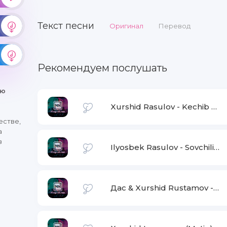
Текст песни
Оригинал
Перевод
Рекомендуем послушать
ню
Xurshid Rasulov
-
Kechib bo'lmaydi (Remix)
е
естве,
а
в
Ilyosbek Rasulov
-
Sovchilikga yuring Ona
Дас & Xurshid Rustamov
-
Be