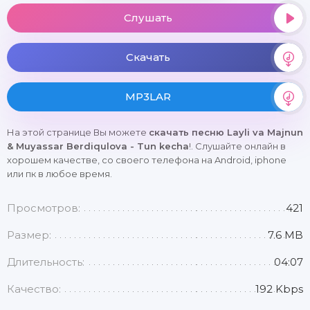
Слушать
Скачать
MP3LAR
На этой странице Вы можете
скачать песню Layli va Majnun
& Muyassar Berdiqulova - Tun kecha
!. Слушайте онлайн в
хорошем качестве, со своего телефона на Android, iphone
или пк в любое время.
Просмотров:
421
Размер:
7.6 MB
Длительность:
04:07
Качество:
192 Kbps