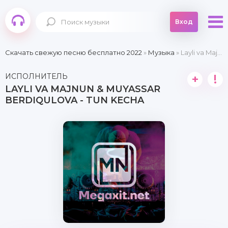
Вход
Скачать свежую песню бесплатно 2022
»
Музыка
» Layli va Majnun & Muyassar Berdiqulova - Tun kecha
ИСПОЛНИТЕЛЬ
+
!
LAYLI VA MAJNUN & MUYASSAR
BERDIQULOVA - TUN KECHA