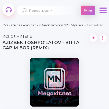
Вход
Скачать свежую песню бесплатно 2022
»
Музыка
» Azizbek Toshpo'latov - Bitta gapim bor (remix)
ИСПОЛНИТЕЛЬ
+
!
AZIZBEK TOSHPO'LATOV - BITTA
GAPIM BOR (REMIX)