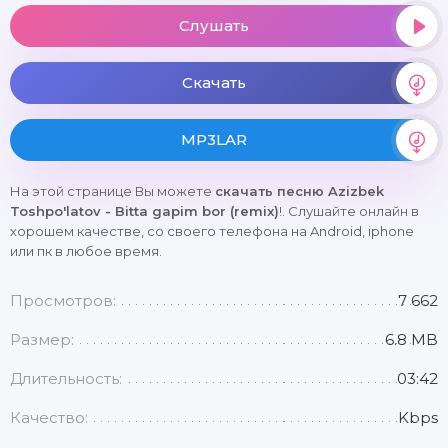
Слушать
Скачать
MP3LAR
На этой странице Вы можете
скачать песню Azizbek
Toshpo'latov - Bitta gapim bor (remix)
!. Слушайте онлайн в
хорошем качестве, со своего телефона на Android, iphone
или пк в любое время.
Просмотров:
7 662
Размер:
6.8 MB
Длительность:
03:42
Качество:
Kbps