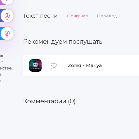
Текст песни
Оригинал
Перевод
Рекомендуем послушать
ню
те
Zohid
-
Mariya
естве,
а
в
Комментарии (0)