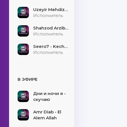
Uzeyir Mehdizade - Hekaye
Исполнитель
Shahzod Arzibayev - Egilmasin yigitni boshi
Исполнитель
Seero7 - Kecholmadim
Исполнитель
В ЭФИРЕ
Дни и ночи я -
скучаю
Amr Diab - El
Alem Allah