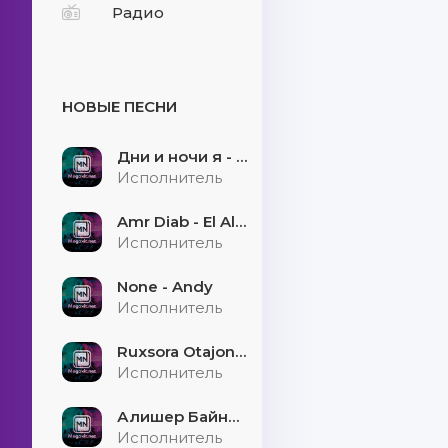
Радио
НОВЫЕ ПЕСНИ
Дни и ночи я - скучаю
Исполнитель
Amr Diab - El Alem Allah
Исполнитель
None - Andy
Исполнитель
Ruxsora Otajonova & Bahrom Davr - Sevgimiz soxtamidi
Исполнитель
Алишер Байниязов - Қарауыллап
Исполнитель