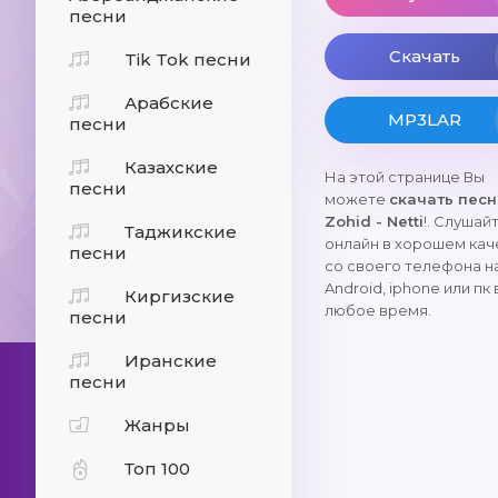
песни
Скачать
Tik Tok песни
Арабские
MP3LAR
песни
Казахские
На этой странице Вы
песни
можете
скачать пес
Zohid - Netti
!. Слушай
Таджикские
онлайн в хорошем кач
песни
со своего телефона н
Android, iphone или пк 
Киргизские
любое время.
песни
Иранские
песни
Жанры
Топ 100