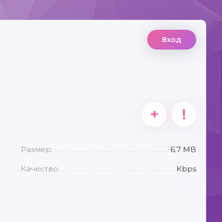
Вход
+
!
Размер:
6.7 MB
Качество:
Kbps