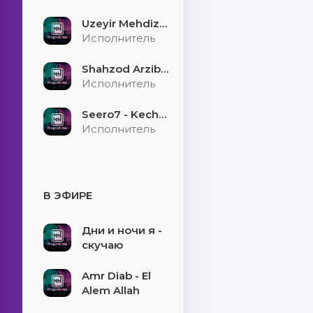
Uzeyir Mehdizade - Hekaye
Исполнитель
Shahzod Arzibayev - Egilmasin yigitni boshi
Исполнитель
Seero7 - Kecholmadim
Исполнитель
В ЭФИРЕ
Дни и ночи я -
скучаю
Amr Diab - El
Alem Allah