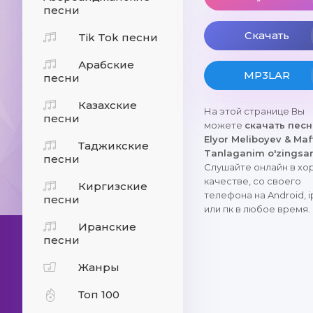
песни
Скачать
Tik Tok песни
Арабские
MP3LAR
песни
Казахские
На этой странице Вы
песни
можете
скачать пес
Elyor Meliboyev & Maf
Таджикские
Tanlaganim o'zingsa
песни
Слушайте онлайн в х
качестве, со своего
Киргизские
телефона на Android, 
песни
или пк в любое время.
Иранские
песни
Жанры
Топ 100