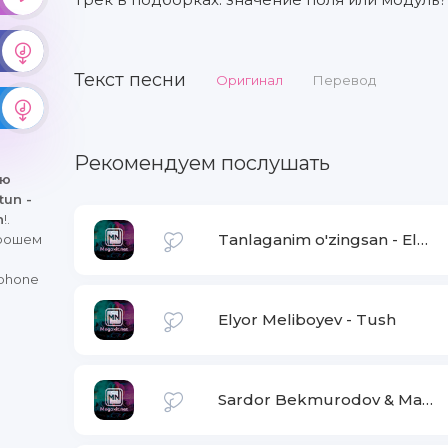
Текст песни
Оригинал
Перевод
Рекомендуем послушать
ню
tun -
n
!.
Tanlaganim o'zingsan
-
Elyor Meliboyev & Maftun
орошем
iphone
Elyor Meliboyev
-
Tush
Sardor Bekmurodov & Maftun