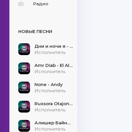
Радио
НОВЫЕ ПЕСНИ
Дни и ночи я - скучаю
Исполнитель
Amr Diab - El Alem Allah
Исполнитель
None - Andy
Исполнитель
Ruxsora Otajonova & Bahrom Davr - Sevgimiz soxtamidi
Исполнитель
Алишер Байниязов - Қарауыллап
Исполнитель