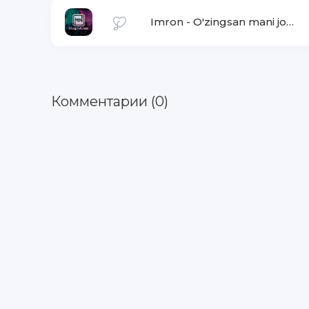
Imron
-
O'zingsan mani jonim
Комментарии (0)