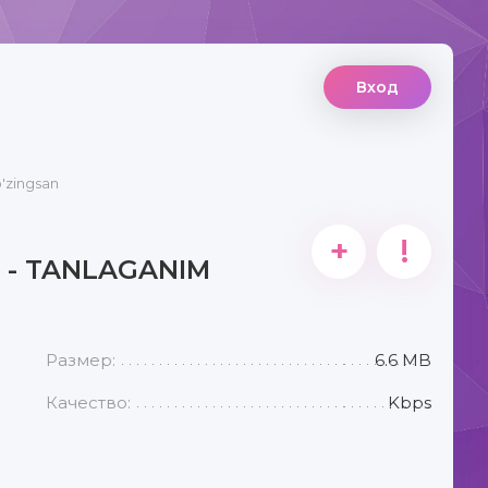
Вход
o'zingsan
+
!
 - TANLAGANIM
Размер:
6.6 MB
Качество:
Kbps