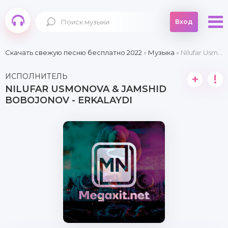
Вход
Скачать свежую песню бесплатно 2022
»
Музыка
» Nilufar Usmonova & Jamshid Bobojonov - Erkalaydi
ИСПОЛНИТЕЛЬ
+
!
NILUFAR USMONOVA & JAMSHID
BOBOJONOV - ERKALAYDI