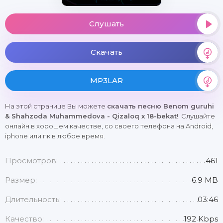
Слушать
Скачать
MP3LAR
На этой странице Вы можете
скачать песню Benom guruhi
& Shahzoda Muhammedova - Qizaloq х 18-bekat
!. Слушайте
онлайн в хорошем качестве, со своего телефона на Android,
iphone или пк в любое время.
Просмотров:
461
Размер:
6.9 MB
Длительность:
03:46
Качество:
192 Kbps