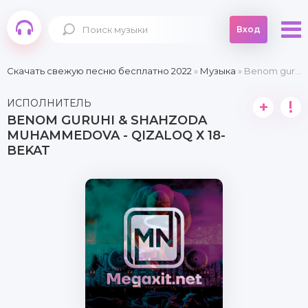
Вход
Скачать свежую песню бесплатно 2022
»
Музыка
» Benom guruhi & Shahzoda Muhammedova - Qizaloq х 18-bekat
ИСПОЛНИТЕЛЬ
+
!
BENOM GURUHI & SHAHZODA
MUHAMMEDOVA - QIZALOQ Х 18-
BEKAT