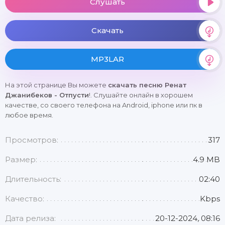
Слушать
Скачать
MP3LAR
На этой странице Вы можете
скачать песню Ренат
Джанибеков - Отпусти
!. Слушайте онлайн в хорошем
качестве, со своего телефона на Android, iphone или пк в
любое время.
Просмотров:
317
Размер:
4.9 MB
Длительность:
02:40
Качество:
Kbps
Дата релиза:
20-12-2024, 08:16