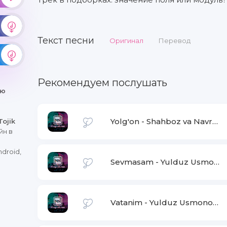
Текст песни
Оригинал
Перевод
Рекомендуем послушать
ню
Yolg'on
-
Shahboz va Navro'z
Tojik
йн в
droid,
Sevmasam
-
Yulduz Usmonova
Vatanim
-
Yulduz Usmonova