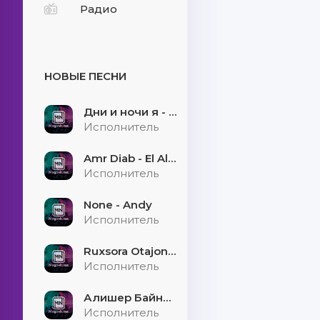
Радио
НОВЫЕ ПЕСНИ
Дни и ночи я - скучаю
Исполнитель
Amr Diab - El Alem Allah
Исполнитель
None - Andy
Исполнитель
Ruxsora Otajonova & Bahrom Davr - Sevgimiz soxtamidi
Исполнитель
Алишер Байниязов - Қарауыллап
Исполнитель