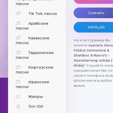
песни
Скачать
Tik Tok песни
Арабские
MP3LAR
песни
Казахские
На этой странице Вы
песни
можете
скачать пес
Yulduz Usmonova &
Таджикские
Shahboz & Navro'z -
песни
Xazonlarning ostida (
tilida)
!. Слушайте онла
Киргизские
хорошем качестве, со
песни
своего телефона на An
iphone или пк в любое
Иранские
время.
песни
Жанры
Топ 100