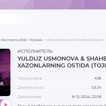
 бесплатно 2022
»
Музыка
» Yulduz Usmonova & Shahboz & Navro'z - X
ИСПОЛНИТЕЛЬ
YULDUZ USMONOVA & SHAHBO
XAZONLARNING OSTIDA (TOJIK
Просмотров:
438
Длительность:
03:24
Дата релиза:
8-12-2024, 22:08
Трек в подборках: значение поля или модуль?