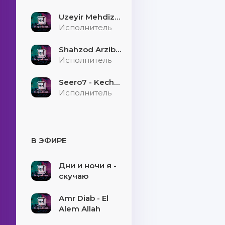
Uzeyir Mehdizade - Hekaye
Исполнитель
Shahzod Arzibayev - Egilmasin yigitni boshi
Исполнитель
Seero7 - Kecholmadim
Исполнитель
В ЭФИРЕ
Дни и ночи я -
скучаю
Amr Diab - El
Alem Allah