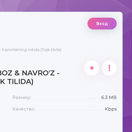
Вход
azonlarning ostida (Tojik tilida)
+
!
Z & NAVRO'Z -
 TILIDA)
Размер:
6.3 MB
Качество:
Kbps