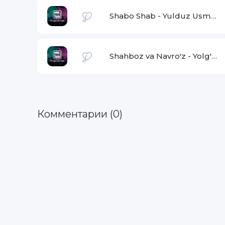
Shabo Shab
-
Yulduz Usmonova
Shahboz va Navro'z
-
Yolg'on
Комментарии (0)