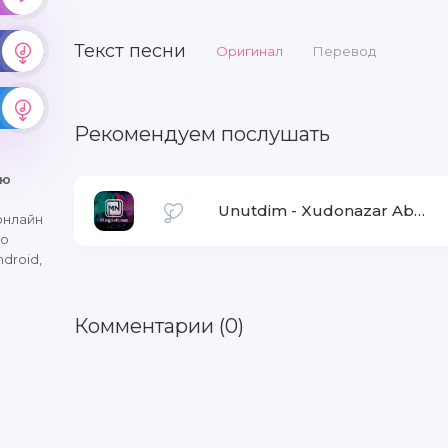
Текст песни
Оригинал
Перевод
Рекомендуем послушать
ню
Unutdim
-
Xudonazar Abdullayev
онлайн
со
droid,
Комментарии (0)