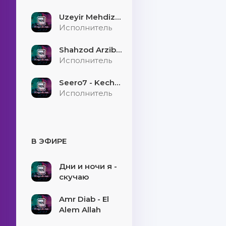
Uzeyir Mehdizade - Hekaye
Исполнитель
Shahzod Arzibayev - Egilmasin yigitni boshi
Исполнитель
Seero7 - Kecholmadim
Исполнитель
В ЭФИРЕ
Дни и ночи я -
скучаю
Amr Diab - El
Alem Allah