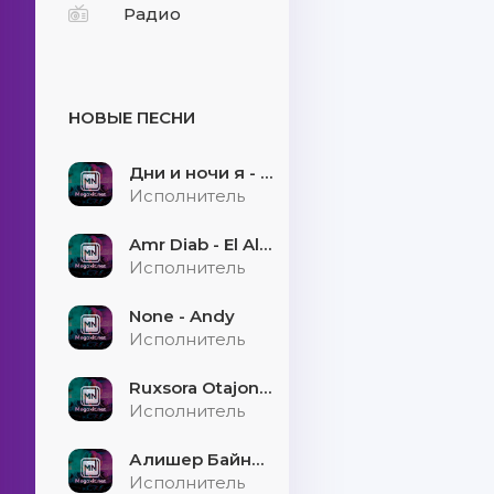
Радио
НОВЫЕ ПЕСНИ
Дни и ночи я - скучаю
Исполнитель
Amr Diab - El Alem Allah
Исполнитель
None - Andy
Исполнитель
Ruxsora Otajonova & Bahrom Davr - Sevgimiz soxtamidi
Исполнитель
Алишер Байниязов - Қарауыллап
Исполнитель