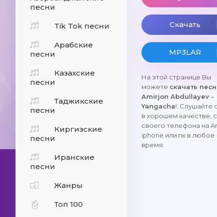
песни
Скачать
Tik Tok песни
Арабские
MP3LAR
песни
Казахские
На этой странице Вы
песни
можете
скачать пес
Amirjon Abdullayev -
Таджикские
Yangacha
!. Слушайте 
песни
в хорошем качестве, 
своего телефона на An
Киргизские
iphone или пк в любое
песни
время.
Иранские
песни
Жанры
Топ 100