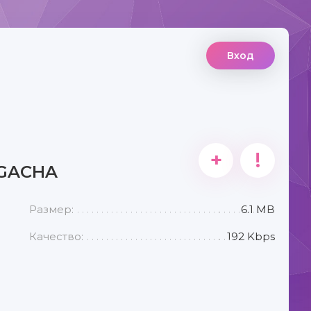
Вход
+
!
NGACHA
Размер:
6.1 MB
Качество:
192 Kbps