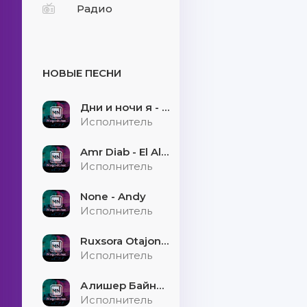
Радио
НОВЫЕ ПЕСНИ
Дни и ночи я - скучаю
Исполнитель
Amr Diab - El Alem Allah
Исполнитель
None - Andy
Исполнитель
Ruxsora Otajonova & Bahrom Davr - Sevgimiz soxtamidi
Исполнитель
Алишер Байниязов - Қарауыллап
Исполнитель