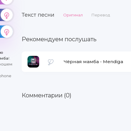
Текст песни
Оригинал
Перевод
Рекомендуем послушать
ню
амба
!.
Чёрная мамба
-
Mendiga
орошем
iphone
Комментарии (0)