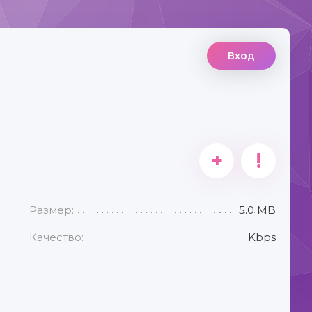
Вход
+
!
Размер:
5.0 MB
Качество:
Kbps