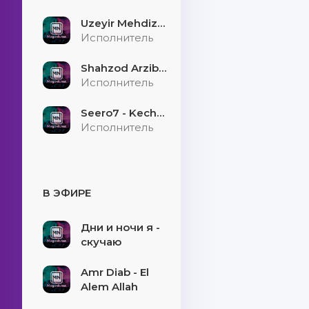
Uzeyir Mehdizade - Hekaye
Исполнитель
Shahzod Arzibayev - Egilmasin yigitni boshi
Исполнитель
Seero7 - Kecholmadim
Исполнитель
В ЭФИРЕ
Дни и ночи я -
скучаю
Amr Diab - El
Alem Allah