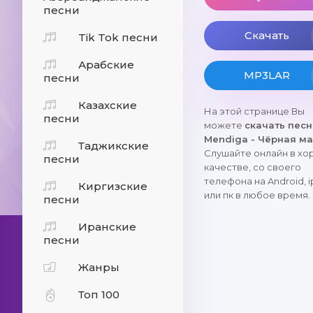
песни
Скачать
Tik Tok песни
Арабские
MP3LAR
песни
Казахские
На этой странице Вы
песни
можете
скачать пес
Mendiga - Чёрная м
Таджикские
Слушайте онлайн в х
песни
качестве, со своего
телефона на Android, 
Киргизские
или пк в любое время.
песни
Иранские
песни
Жанры
Топ 100