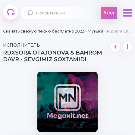
Вход
Скачать свежую песню бесплатно 2022
»
Музыка
» Ruxsora Otajonova & Bahrom Davr - Sevgimiz soxtamidi
ИСПОЛНИТЕЛЬ
+
!
RUXSORA OTAJONOVA & BAHROM
DAVR - SEVGIMIZ SOXTAMIDI