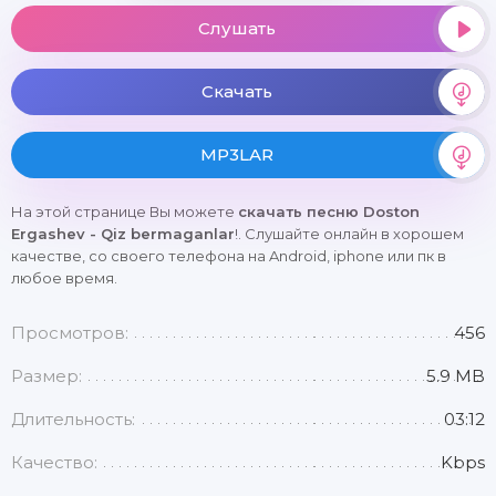
Слушать
Скачать
MP3LAR
На этой странице Вы можете
скачать песню Doston
Ergashev - Qiz bermaganlar
!. Слушайте онлайн в хорошем
качестве, со своего телефона на Android, iphone или пк в
любое время.
Просмотров:
456
Размер:
5.9 MB
Длительность:
03:12
Качество:
Kbps