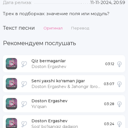
Дата релиза:
11-11-2024, 20:59
Трек в подборках: значение поля или модуль?
Текст песни
Оригинал
Перевод
Рекомендуем послушать
Qiz bermaganlar
03:12
Doston Ergashev
Seni yaxshi ko'raman jigar
03:07
Doston Ergashev & Jahongir Ibrohimov
Doston Ergashev
03:28
Yo'qsan
Doston Ergashev
03:24
Sog' bo'lsangiz dadajon