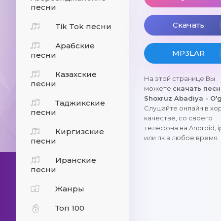
песни
Скачать
Tik Tok песни
Арабские
MP3LAR
песни
Казахские
На этой странице Вы
песни
можете
скачать пес
Shoxruz Abadiya - O'g
Таджикские
Слушайте онлайн в х
песни
качестве, со своего
телефона на Android, 
Киргизские
или пк в любое время.
песни
Иранские
песни
Жанры
Топ 100