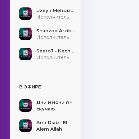
Uzeyir Mehdizade - Hekaye
Исполнитель
Shahzod Arzibayev - Egilmasin yigitni boshi
Исполнитель
Seero7 - Kecholmadim
Исполнитель
В ЭФИРЕ
Дни и ночи я -
скучаю
Amr Diab - El
Alem Allah