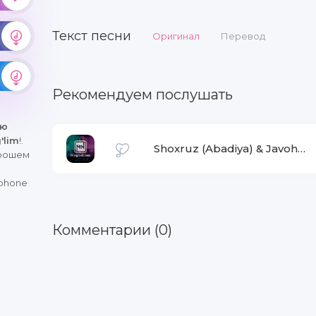
Текст песни
Оригинал
Перевод
Рекомендуем послушать
ню
'lim
!.
Shoxruz (Abadiya) & Javohir
-
орошем
iphone
Комментарии (0)