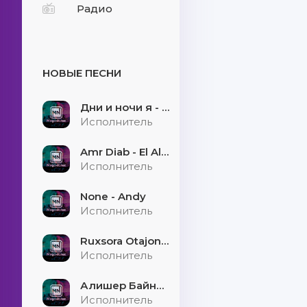
Радио
НОВЫЕ ПЕСНИ
Дни и ночи я - скучаю
Исполнитель
Amr Diab - El Alem Allah
Исполнитель
None - Andy
Исполнитель
Ruxsora Otajonova & Bahrom Davr - Sevgimiz soxtamidi
Исполнитель
Алишер Байниязов - Қарауыллап
Исполнитель