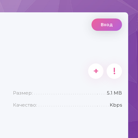
Вход
+
!
Размер:
5.1 MB
Качество:
Kbps