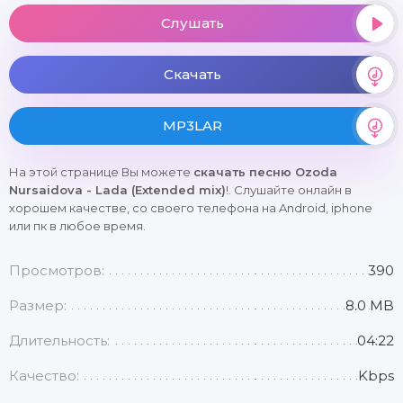
Слушать
Скачать
MP3LAR
На этой странице Вы можете
скачать песню Ozoda
Nursaidova - Lada (Extended mix)
!. Слушайте онлайн в
хорошем качестве, со своего телефона на Android, iphone
или пк в любое время.
Просмотров:
390
Размер:
8.0 MB
Длительность:
04:22
Качество:
Kbps