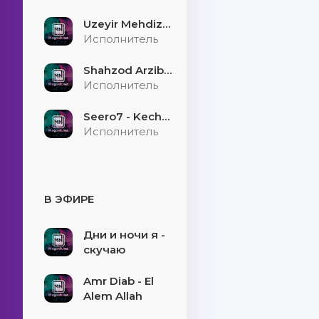
Uzeyir Mehdizade - Hekaye
Исполнитель
Shahzod Arzibayev - Egilmasin yigitni boshi
Исполнитель
Seero7 - Kecholmadim
Исполнитель
В ЭФИРЕ
Дни и ночи я -
скучаю
Amr Diab - El
Alem Allah