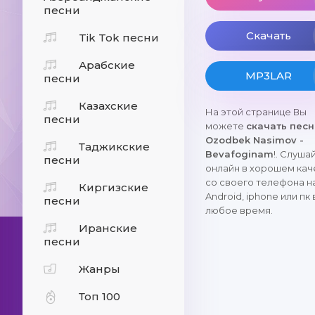
песни
Скачать
Tik Tok песни
Арабские
MP3LAR
песни
Казахские
На этой странице Вы
песни
можете
скачать пес
Ozodbek Nasimov -
Таджикские
Bevafoginam
!. Слуша
песни
онлайн в хорошем кач
со своего телефона н
Киргизские
Android, iphone или пк 
песни
любое время.
Иранские
песни
Жанры
Топ 100