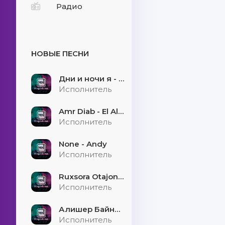
Радио
НОВЫЕ ПЕСНИ
Дни и ночи я - скучаю
Исполнитель
Amr Diab - El Alem Allah
Исполнитель
None - Andy
Исполнитель
Ruxsora Otajonova & Bahrom Davr - Sevgimiz soxtamidi
Исполнитель
Алишер Байниязов - Қарауыллап
Исполнитель