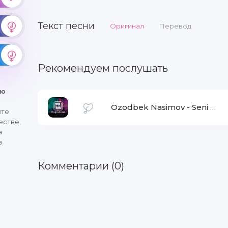
Текст песни
Оригинал
Перевод
Рекомендуем послушать
ню
Ozodbek Nasimov
-
Seni unutaman
йте
естве,
а
в
Комментарии (0)