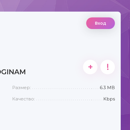
Вход
+
!
OGINAM
Размер:
6.3 MB
Качество:
Kbps