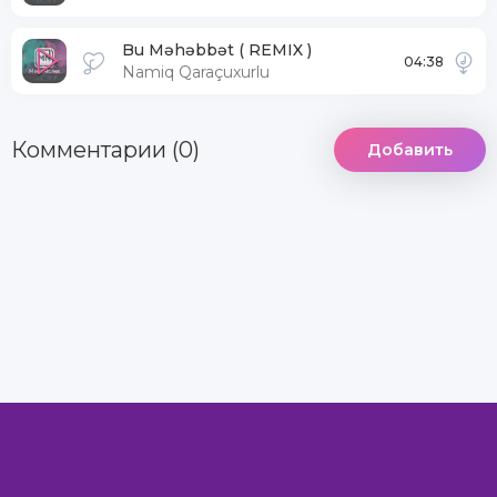
Bu Məhəbbət ( REMIX )
04:38
Namiq Qaraçuxurlu
Комментарии (0)
Добавить
DCMA
Информация
Комментарии
MegaXit.Net - Самый лучший сайт © 2022