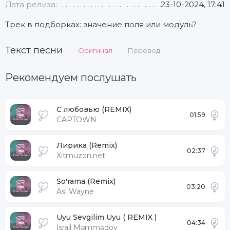
Дата релиза:
23-10-2024, 17:41
Трек в подборках: значение поля или модуль?
Текст песни
Оригинал
Перевод
Рекомендуем послушать
С любовью (REMIX)
01:59
CAPTOWN
Лирика (Remix)
02:37
Xitmuzon.net
So'rama (Remix)
03:20
Asl Wayne
Uyu Sevgilim Uyu ( REMIX )
04:34
İsrail Məmmədov