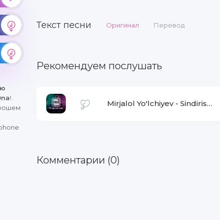
Текст песни
Оригинал
Перевод
Рекомендуем послушать
ню
Ona
!.
Mirjalol Yo'lchiyev
-
Sindirishga shoshilmang meni
орошем
iphone
Комментарии (0)