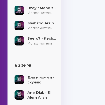
Uzeyir Mehdizade - Hekaye
Исполнитель
Shahzod Arzibayev - Egilmasin yigitni boshi
Исполнитель
Seero7 - Kecholmadim
Исполнитель
В ЭФИРЕ
Дни и ночи я -
скучаю
Amr Diab - El
Alem Allah