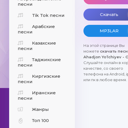
песни
Скачать
Tik Tok песни
Арабские
MP3LAR
песни
Казахские
На этой странице Вы
песни
можете
скачать пес
Ahadjon Yo‘lchiyev - 
Таджикские
Слушайте онлайн в х
песни
качестве, со своего
телефона на Android, 
Киргизские
или пк в любое время.
песни
Иранские
песни
Жанры
Топ 100