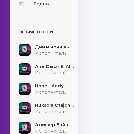
Радио
НОВЫЕ ПЕСНИ
Дни и ночи я - скучаю
Исполнитель
Amr Diab - El Alem Allah
Исполнитель
None - Andy
Исполнитель
Ruxsora Otajonova & Bahrom Davr - Sevgimiz soxtamidi
Исполнитель
Алишер Байниязов - Қарауыллап
Исполнитель