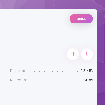
Вход
+
!
Размер:
9.3 MB
Качество:
Kbps