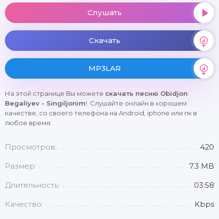
Слушать
Скачать
MP3LAR
На этой странице Вы можете
скачать песню Obidjon
Begaliyev - Singiljonim
!. Слушайте онлайн в хорошем
качестве, со своего телефона на Android, iphone или пк в
любое время.
Просмотров:
420
Размер:
7.3 MB
Длительность:
03:58
Качество:
Kbps