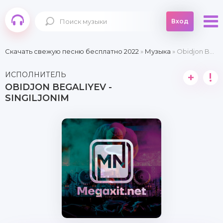
Вход
Скачать свежую песню бесплатно 2022
»
Музыка
» Obidjon Begaliyev - Singiljonim
ИСПОЛНИТЕЛЬ
+
!
OBIDJON BEGALIYEV -
SINGILJONIM