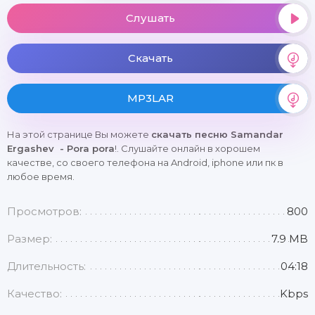
Слушать
Скачать
MP3LAR
На этой странице Вы можете
скачать песню Samandar
Ergashev - Pora pora
!. Слушайте онлайн в хорошем
качестве, со своего телефона на Android, iphone или пк в
любое время.
Просмотров:
800
Размер:
7.9 MB
Длительность:
04:18
Качество:
Kbps