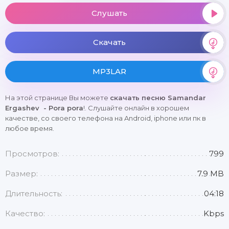
Слушать
Скачать
MP3LAR
На этой странице Вы можете
скачать песню Samandar
Ergashev - Pora pora
!. Слушайте онлайн в хорошем
качестве, со своего телефона на Android, iphone или пк в
любое время.
Просмотров:
799
Размер:
7.9 MB
Длительность:
04:18
Качество:
Kbps