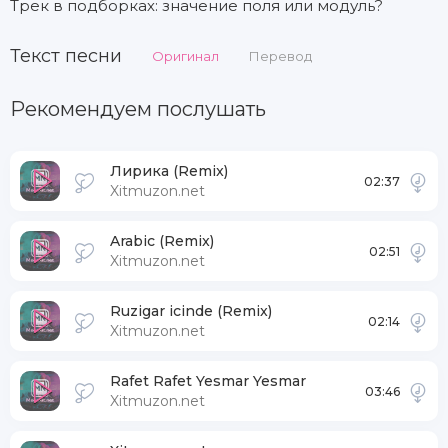
Трек в подборках: значение поля или модуль?
Текст песни
Оригинал
Перевод
Рекомендуем послушать
Лирика (Remix)
02:37
Xitmuzon.net
Arabic (Remix)
02:51
Xitmuzon.net
Ruzigar icinde (Remix)
02:14
Xitmuzon.net
Rafet Rafet Yesmar Yesmar
03:46
Xitmuzon.net