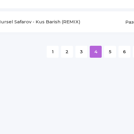
ursel Safarov
-
Kus Barish (REMIX)
Раз
1
2
3
4
5
6