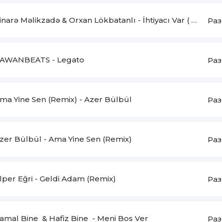
inarə Məlikzadə & Orxan Lökbatanlı
-
İhtiyacı Var ( REMIX )
Раз
AWANBEATS
-
Legato
Раз
ma Yine Sen (Remix)
-
Azer Bülbül
Раз
zer Bülbül
-
Ama Yine Sen (Remix)
Раз
lper Eğri
-
Geldi Adam (Remix)
Раз
amal Bine & Hafiz Bine
-
Meni Bos Ver
Раз