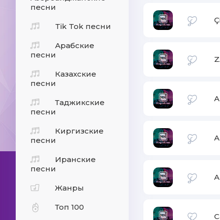
песни
Ç
Tik Tok песни
Арабские
песни
Z
Казахские
песни
A
Таджикские
песни
Киргизские
A
песни
Иранские
песни
A
Жанры
Топ 100
C