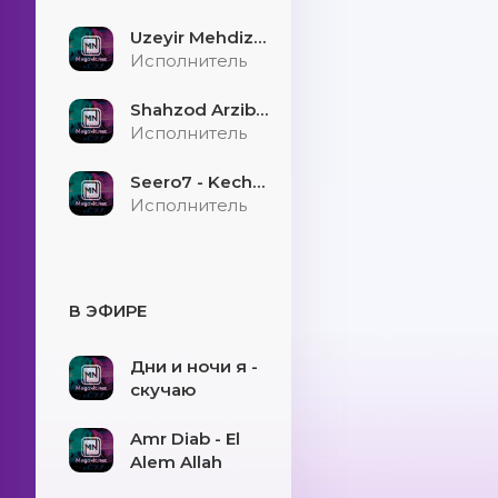
Uzeyir Mehdizade - Hekaye
Исполнитель
Shahzod Arzibayev - Egilmasin yigitni boshi
Исполнитель
Seero7 - Kecholmadim
Исполнитель
В ЭФИРЕ
Дни и ночи я -
скучаю
Amr Diab - El
Alem Allah