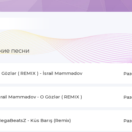
кие песни
 Gözlər ( REMIX )
-
İsrail Məmmədov
Раз
srail Məmmədov
-
O Gözlər ( REMIX )
Раз
egaBeatsZ
-
Küs Barış (Remix)
Раз