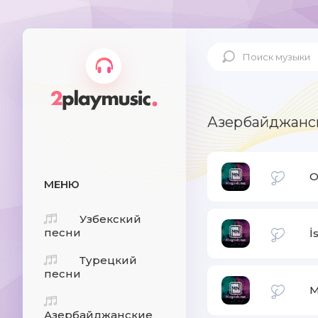
Азербайджанс
O
МЕНЮ
Узбекский
песни
İ
Турецкий
песни
M
Азербайджанские