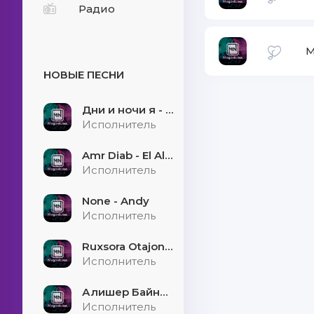
Радио
M
НОВЫЕ ПЕСНИ
Дни и ночи я - скучаю
Исполнитель
Amr Diab - El Alem Allah
Исполнитель
None - Andy
Исполнитель
Ruxsora Otajonova & Bahrom Davr - Sevgimiz soxtamidi
Исполнитель
Алишер Байниязов - Қарауыллап
Исполнитель