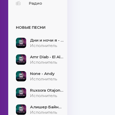
Радио
НОВЫЕ ПЕСНИ
Дни и ночи я - скучаю
Исполнитель
Amr Diab - El Alem Allah
Исполнитель
None - Andy
Исполнитель
Ruxsora Otajonova & Bahrom Davr - Sevgimiz soxtamidi
Исполнитель
Алишер Байниязов - Қарауыллап
Исполнитель