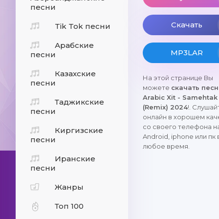
песни
Скачать
Tik Tok песни
Арабские
MP3LAR
песни
Казахские
На этой странице Вы
песни
можете
скачать пес
Arabic Xit - Samehtak
Таджикские
(Remix) 2024
!. Слушай
песни
онлайн в хорошем кач
со своего телефона н
Киргизские
Android, iphone или пк 
песни
любое время.
Иранские
песни
Жанры
Топ 100