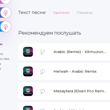
Текст песни
Оригинал
Перевод
Рекомендуем послушать
ню
Arabic (Remix)
-
Xitmuzon.net
те
естве,
а
в
Helwah
-
Arabic Remix
Mesaytara (Elsen Pro Remix)