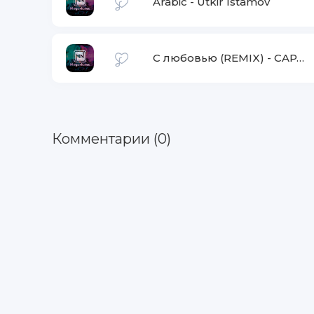
Arabic
-
Utkir Istamov
С любовью (REMIX)
-
CAPTOWN
Комментарии (0)