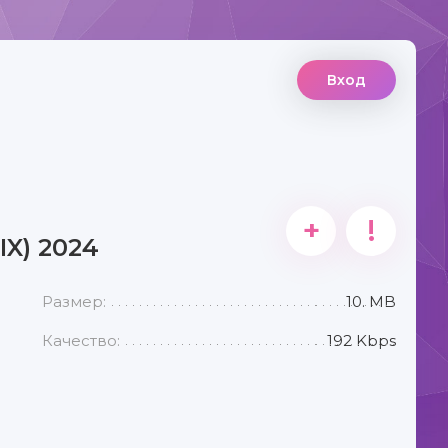
Вход
+
!
IX) 2024
Размер:
10. MB
Качество:
192 Kbps