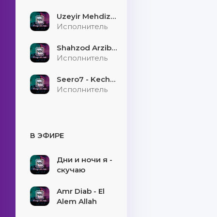
Uzeyir Mehdizade - Hekaye
Исполнитель
Shahzod Arzibayev - Egilmasin yigitni boshi
Исполнитель
Seero7 - Kecholmadim
Исполнитель
В ЭФИРЕ
Дни и ночи я -
скучаю
Amr Diab - El
Alem Allah