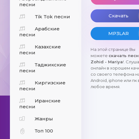
песни
Скачать
Tik Tok песни
Арабские
MP3LAR
песни
Казахские
На этой странице Вы
песни
можете
скачать пес
Zohid - Mariya
!. Слуш
Таджикские
онлайн в хорошем кач
песни
со своего телефона н
Android, iphone или пк 
Киргизские
любое время.
песни
Иранские
песни
Жанры
Топ 100