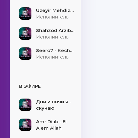
Uzeyir Mehdizade - Hekaye
Исполнитель
Shahzod Arzibayev - Egilmasin yigitni boshi
Исполнитель
Seero7 - Kecholmadim
Исполнитель
В ЭФИРЕ
Дни и ночи я -
скучаю
Amr Diab - El
Alem Allah