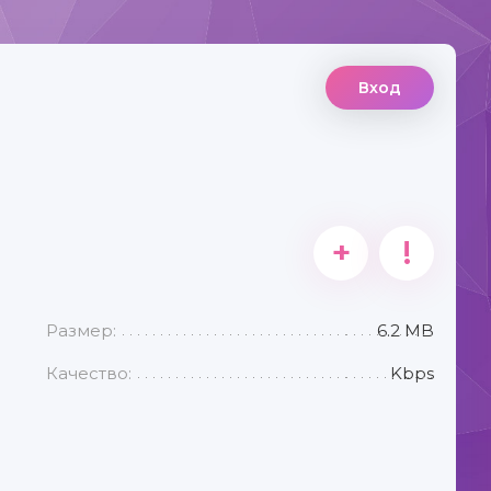
Вход
+
!
Размер:
6.2 MB
Качество:
Kbps