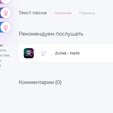
Текст песни
Оригинал
Перевод
Рекомендуем послушать
ню
айте
Zohid
-
Netti
естве,
а
в
Комментарии (0)