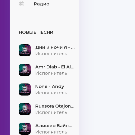
Радио
НОВЫЕ ПЕСНИ
Дни и ночи я - скучаю
Исполнитель
Amr Diab - El Alem Allah
Исполнитель
None - Andy
Исполнитель
Ruxsora Otajonova & Bahrom Davr - Sevgimiz soxtamidi
Исполнитель
Алишер Байниязов - Қарауыллап
Исполнитель