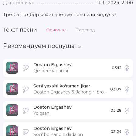
Дата релиза:
11-11-2024, 21:00
Трек в подборках: значение поля или модуль?
Текст песни
Оригинал
Перевод
Рекомендуем послушать
Doston Ergashev
03:12
Qiz bermaganlar
Seni yaxshi ko'raman jigar
03:07
Doston Ergashev & Jahongir Ibrohimov
Doston Ergashev
03:28
Yo'qsan
Doston Ergashev
03:24
Sog' bo'lsangiz dadajon