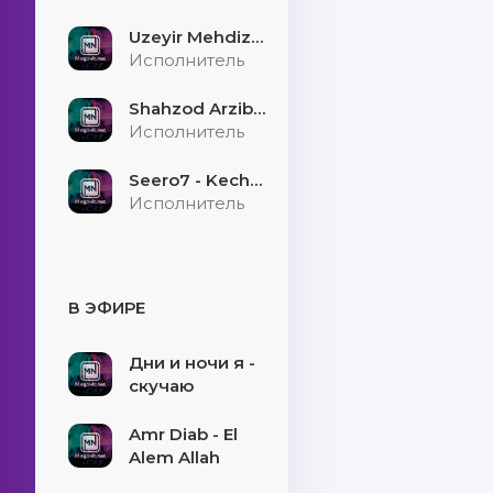
Uzeyir Mehdizade - Hekaye
Исполнитель
Shahzod Arzibayev - Egilmasin yigitni boshi
Исполнитель
Seero7 - Kecholmadim
Исполнитель
В ЭФИРЕ
Дни и ночи я -
скучаю
Amr Diab - El
Alem Allah