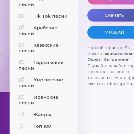
песни
Скачать
Tik Tok песни
Арабские
MP3LAR
песни
Казахские
На этой странице Вы
песни
можете
скачать пес
Otush - So’radimmi
!.
Таджикские
Слушайте онлайн в х
песни
качестве, со своего
телефона на Android, 
Киргизские
или пк в любое время.
песни
Иранские
песни
Жанры
Топ 100