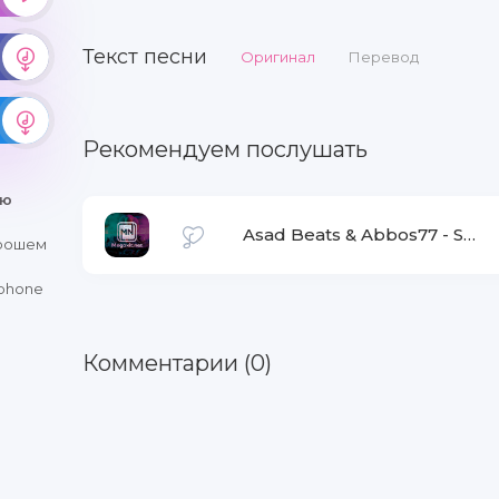
Текст песни
Оригинал
Перевод
Рекомендуем послушать
ню
Asad Beats & Abbos77
-
So'radimmi
орошем
iphone
Комментарии (0)