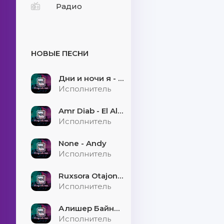
Радио
НОВЫЕ ПЕСНИ
Дни и ночи я - скучаю
Исполнитель
Amr Diab - El Alem Allah
Исполнитель
None - Andy
Исполнитель
Ruxsora Otajonova & Bahrom Davr - Sevgimiz soxtamidi
Исполнитель
Алишер Байниязов - Қарауыллап
Исполнитель