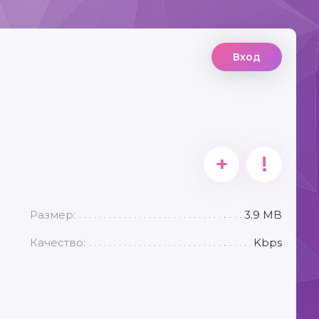
Вход
+
!
Размер:
3.9 MB
Качество:
Kbps