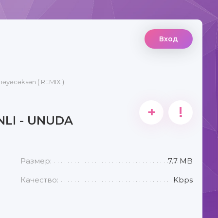
Вход
məyəcəksən ( REMIX )
+
!
LI - UNUDA
Размер:
7.7 MB
Качество:
Kbps