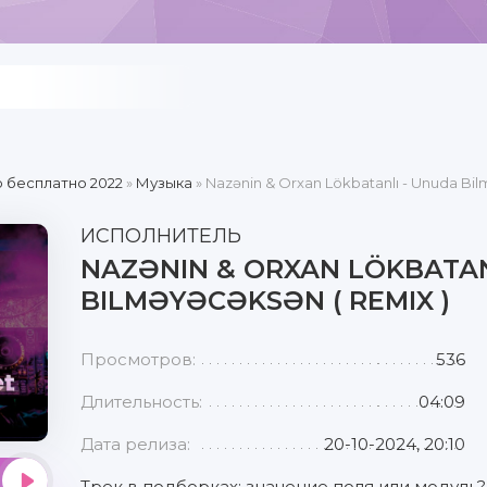
 бесплатно 2022
»
Музыка
» Nazənin & Orxan Lökbatanlı - Unuda Bil
ИСПОЛНИТЕЛЬ
NAZƏNIN & ORXAN LÖKBATAN
BILMƏYƏCƏKSƏN ( REMIX )
Просмотров:
536
Длительность:
04:09
Дата релиза:
20-10-2024, 20:10
Трек в подборках: значение поля или модуль?