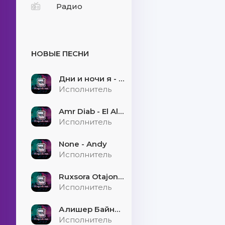
Радио
НОВЫЕ ПЕСНИ
Дни и ночи я - скучаю
Исполнитель
Amr Diab - El Alem Allah
Исполнитель
None - Andy
Исполнитель
Ruxsora Otajonova & Bahrom Davr - Sevgimiz soxtamidi
Исполнитель
Алишер Байниязов - Қарауыллап
Исполнитель