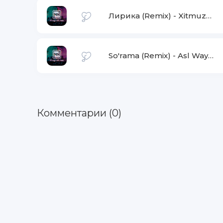
Лирика (Remix)
-
Xitmuzon.net
So'rama (Remix)
-
Asl Wayne
Комментарии (0)