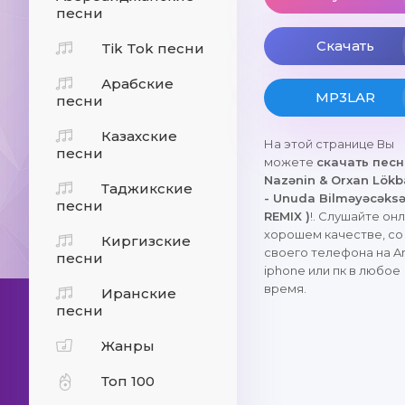
песни
Скачать
Tik Tok песни
Арабские
MP3LAR
песни
Казахские
На этой странице Вы
песни
можете
скачать пес
Nazənin & Orxan Lökb
Таджикские
- Unuda Bilməyəcəksə
песни
REMIX )
!. Слушайте онл
хорошем качестве, со
Киргизские
своего телефона на An
песни
iphone или пк в любое
время.
Иранские
песни
Жанры
Топ 100