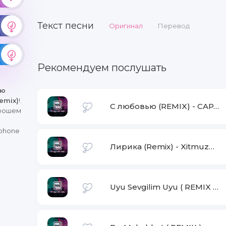
Текст песни
Оригинал
Перевод
Рекомендуем послушать
ню
emix)
!.
С любовью (REMIX)
-
CAPTOWN
орошем
iphone
Лирика (Remix)
-
Xitmuzon.net
Uyu Sevgilim Uyu ( REMIX )
-