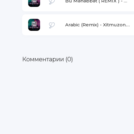
Bu Məhəbbət ( REMIX )
-
Nam
Arabic (Remix)
-
Xitmuzon.net
Комментарии (0)