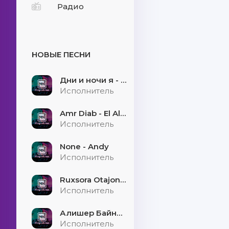
Радио
НОВЫЕ ПЕСНИ
Дни и ночи я - скучаю
Исполнитель
Amr Diab - El Alem Allah
Исполнитель
None - Andy
Исполнитель
Ruxsora Otajonova & Bahrom Davr - Sevgimiz soxtamidi
Исполнитель
Алишер Байниязов - Қарауыллап
Исполнитель