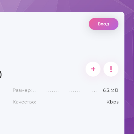
Вход
+
!
)
Размер:
6.3 MB
Качество:
Kbps