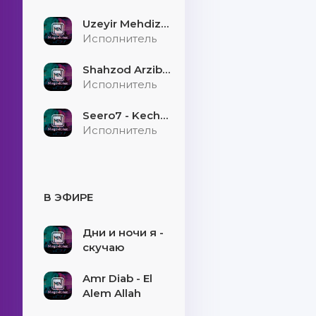
Uzeyir Mehdizade - Hekaye
Исполнитель
Shahzod Arzibayev - Egilmasin yigitni boshi
Исполнитель
Seero7 - Kecholmadim
Исполнитель
В ЭФИРЕ
Дни и ночи я -
скучаю
Amr Diab - El
Alem Allah