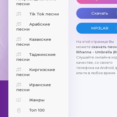
песни
Скачать
Tik Tok песни
Арабские
MP3LAR
песни
Казахские
На этой странице Вы
песни
можете
скачать пес
Rihanna - Umbrella (R
Таджикские
Слушайте онлайн в х
песни
качестве, со своего
телефона на Android, 
Киргизские
или пк в любое время.
песни
Иранские
песни
Жанры
Топ 100