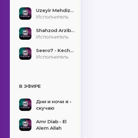
Uzeyir Mehdizade - Hekaye
Исполнитель
Shahzod Arzibayev - Egilmasin yigitni boshi
Исполнитель
Seero7 - Kecholmadim
Исполнитель
В ЭФИРЕ
Дни и ночи я -
скучаю
Amr Diab - El
Alem Allah