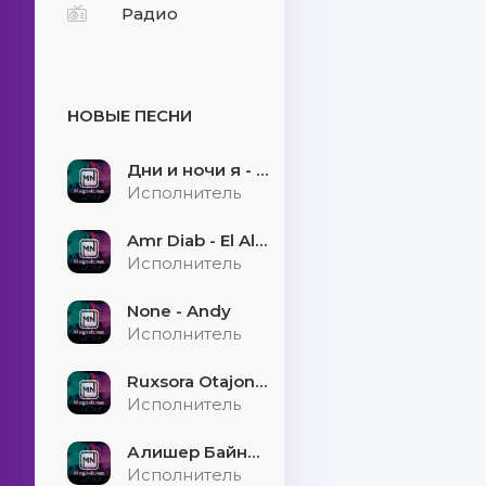
Радио
НОВЫЕ ПЕСНИ
Дни и ночи я - скучаю
Исполнитель
Amr Diab - El Alem Allah
Исполнитель
None - Andy
Исполнитель
Ruxsora Otajonova & Bahrom Davr - Sevgimiz soxtamidi
Исполнитель
Алишер Байниязов - Қарауыллап
Исполнитель