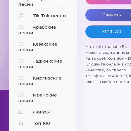
песни
Скачать
Tik Tok песни
Арабские
MP3LAR
песни
Казахские
На этой странице Вы
песни
можете
скачать пес
Farruxbek Komilov - D
Таджикские
Слушайте онлайн в х
песни
качестве, со своего
телефона на Android, 
Киргизские
или пк в любое время.
песни
Иранские
песни
Жанры
Топ 100