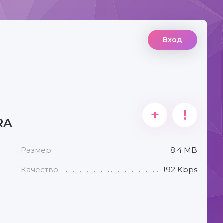
Вход
+
!
RA
Размер:
8.4 MB
Качество:
192 Kbps