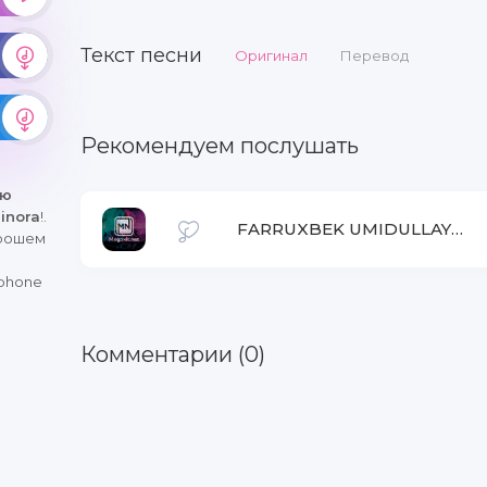
Текст песни
Оригинал
Перевод
Рекомендуем послушать
ню
inora
!.
FARRUXBEK UMIDULLAYEV
орошем
iphone
Комментарии (0)