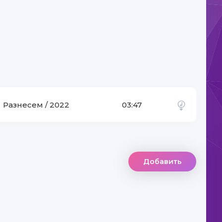
-
YOMG'IR
Разнесем / 2022
03:47
Добавить